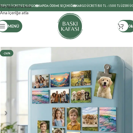
İŞTE ÜCRETSİZ KARGO
Navigasyona atla
KAPIDA ÖDEME SEÇENEĞİ
KARGO ÜCRETİ 150 TL - 1.500 TL ÜZERİ ÜCRE
Ana içeriğe atla
MENÜ
0
₺
-26%