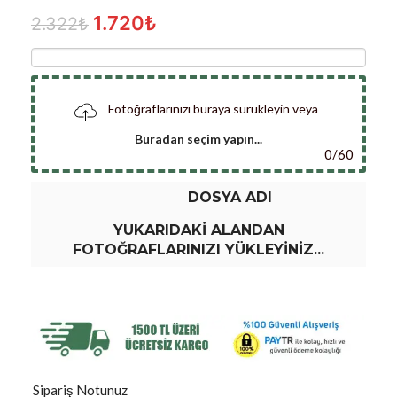
1.720
₺
2.322
₺
Fotoğraflarınızı buraya sürükleyin veya
Buradan seçim yapın...
0
/
60
DOSYA ADI
YUKARIDAKI ALANDAN
FOTOĞRAFLARINIZI YÜKLEYINIZ...
Sipariş Notunuz