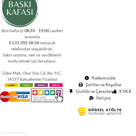
Bize hafta içi
08:30 - 19:00
saatleri
arasında
0 533 092 08 04
numaralı
telefondan ulaşabilirsin.
Sakın unutma, seni ve sevdiklerini
mutlu etmek için buradayız.
Zafer Mah, Okul Yolu Cd. No: 9/C,
Hakkımızda
34197 Bahçelievler/İstanbul
Şartlar ve Koşullar
Gizlilik ve Çerezler
K.V.K.K
İletişim