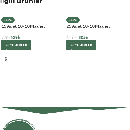
İlgili ürünler
-26%
-26%
15 Adet 10×10 Magnet
25 Adet 10×10 Magnet
539
₺
805
₺
729
₺
1.093
₺
SEÇENEKLER
SEÇENEKLER