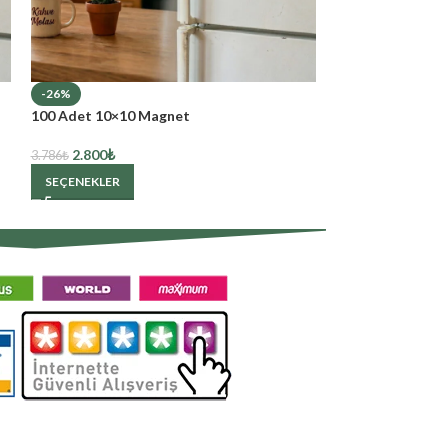
-26%
100 Adet 10×10 Magnet
2.800
₺
3.786
₺
SEÇENEKLER