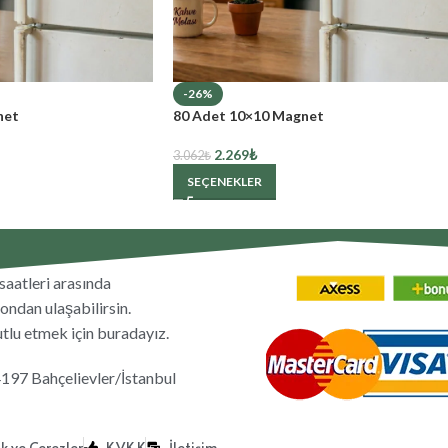
-26%
net
80 Adet 10×10 Magnet
2.269
₺
3.062
₺
SEÇENEKLER
saatleri arasında
ondan ulaşabilirsin.
utlu etmek için buradayız.
4197 Bahçelievler/İstanbul
ik ve Çerezler
K.V.K.K
İletişim