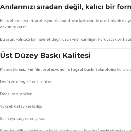
Anılarınızı sıradan değil, kalıcı bir fo
En özel karelerinizi, profesyonel laboratuvar kalitesinde üretilmiş bir m
dokunuş katar.
Bu ürün, yalnızca bir magnet değil; uzun yıllar canlılığını koruyacak bir hatır
Üst Düzey Baskı Kalitesi
Magnetlerimiz,
Fujifilm profesyonel fotoğraf baskı teknolojisi
kullanıl
Derin ve dengeli renk tonları
Doğal ten renkleri
Yüksek detay keskinliği
Solmaya karşı dirençli yapı
Standart dijital baskılardan farklı olarak gerçek fotoğraf baskı süreci uyg