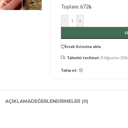
Toplam:
672
₺
-
+
S
İstek listesine ekle
Tahmini teslimat:
8 Ağustos 202
Takip et:
AÇIKLAMA
DEĞERLENDIRMELER (0)