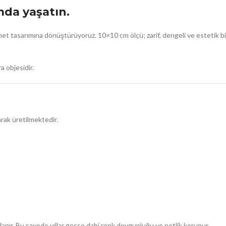
rmda yaşatın.
agnet tasarımına dönüştürüyoruz. 10×10 cm ölçü; zarif, dengeli ve estetik
a objesidir.
arak üretilmektedir.
ulanır. Bu sayede yıllar geçse dahi renk doygunluğu ve netlik korunur.