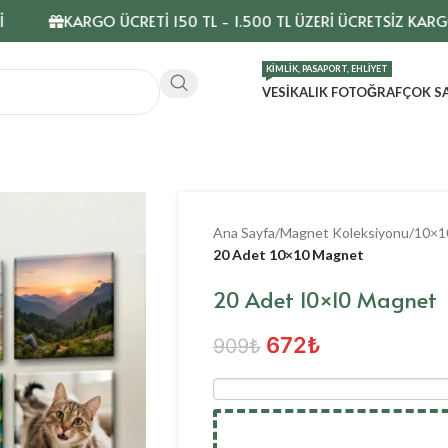
KARGO ÜCRETİ 150 TL - 1.500 TL ÜZERİ ÜCRETSİZ KARGO
KIMLIK, PASAPORT, EHLIYET
VESIKALIK FOTOĞRAF
ÇOK S
Ana Sayfa
/
Magnet Koleksiyonu
/
10×10
20 Adet 10×10 Magnet
20 Adet 10×10 Magnet
672
₺
909
₺