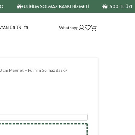
FUJİFİLM SOLMAZ BASKI HİZMETİ
1.500 TL ÜZERİ ALIŞ
Whatsapp
ATAN ÜRÜNLER
 cm Magnet – Fujifilm Solmaz Baskı
/