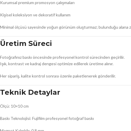
Kurumsal premium promosyon çalışmaları
Kişisel koleksiyon ve dekoratif kullanım
Minimal ölçüsü sayesinde yoğun görünüm oluşturmaz; bulunduğu alana zari
Üretim Süreci
Fotoğrafınız baskı öncesinde profesyonel kontrol sürecinden geçirilir.
Işık, kontrast ve kadraj dengesi optimize edilerek üretime alınır.
Her sipariş, kalite kontrol sonrası özenle paketlenerek gönderilir.
Teknik Detaylar
Ölçü: 10×10 cm
Baskı Teknolojisi: Fujifilm profesyonel fotoğraf baskı
Magnet Kalınlığı: 0,8 mm