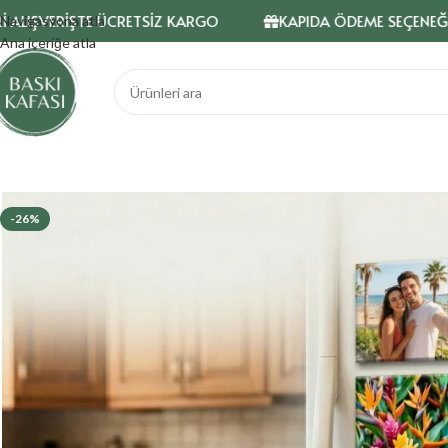
VERİŞTE ÜCRETSİZ KARGO
KAPIDA ÖDEME SEÇENEĞİ
Navigasyona atla
Ana içeriğe atla
-26%