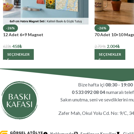
-26%
-26%
12 Adet 6×9 Magnet
70 Adet 10×10 Mag
458
₺
2.004
₺
623
₺
2.704
₺
SEÇENEKLER
SEÇENEKLER
Bize hafta içi
08:30 - 19:00
0 533 092 08 04
numaralı telef
Sakın unutma, seni ve sevdiklerini m
Zafer Mah, Okul Yolu Cd. No: 9/C, 3
Hakkımızda
Şartlar ve Koşullar
Gizlil