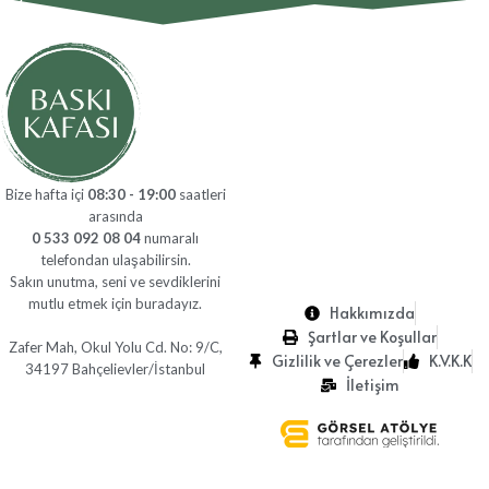
Bize hafta içi
08:30 - 19:00
saatleri
arasında
0 533 092 08 04
numaralı
telefondan ulaşabilirsin.
Sakın unutma, seni ve sevdiklerini
mutlu etmek için buradayız.
Hakkımızda
Şartlar ve Koşullar
Zafer Mah, Okul Yolu Cd. No: 9/C,
Gizlilik ve Çerezler
K.V.K.K
34197 Bahçelievler/İstanbul
İletişim