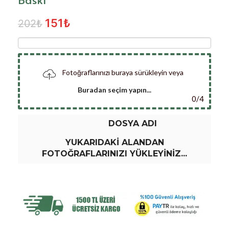
151
₺
202
₺
Fotoğraflarınızı buraya sürükleyin veya
Buradan seçim yapın...
0
/
4
DOSYA ADI
YUKARIDAKI ALANDAN
FOTOĞRAFLARINIZI YÜKLEYINIZ...