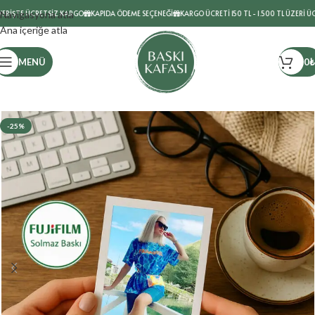
RİŞTE ÜCRETSİZ KARGO
Navigasyona atla
KAPIDA ÖDEME SEÇENEĞİ
KARGO ÜCRETİ 150 TL - 1.500 TL ÜZERİ ÜCR
Ana içeriğe atla
MENÜ
0
₺
-25%