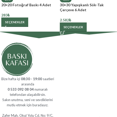
20×20 Fotoğraf Baskı 4 Adet
30×30 Yapışkanlı Sök-Tak
Çerçeve 6 Adet
283
₺
2.582
₺
SEÇENEKLER
SEÇENEKLER
Bize hafta içi
08:30 - 19:00
saatleri
arasında
0 533 092 08 04
numaralı
telefondan ulaşabilirsin.
Sakın unutma, seni ve sevdiklerini
mutlu etmek için buradayız.
Zafer Mah, Okul Yolu Cd. No: 9/C,