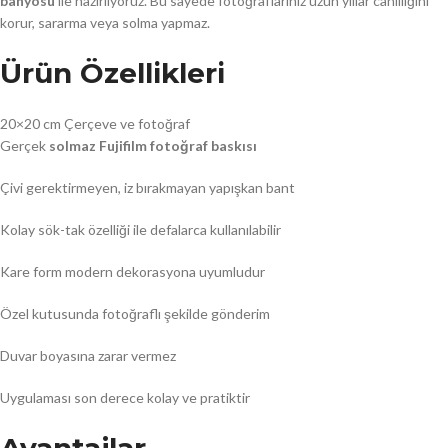
banyosu
ile hazırlıyoruz. Bu sayede fotoğraflarınız uzun yıllar canlılığını
korur, sararma veya solma yapmaz.
Ürün Özellikleri
20×20 cm Çerçeve ve fotoğraf
Gerçek
solmaz Fujifilm fotoğraf baskısı
Çivi gerektirmeyen, iz bırakmayan yapışkan bant
Kolay sök-tak özelliği ile defalarca kullanılabilir
Kare form modern dekorasyona uyumludur
Özel kutusunda fotoğraflı şekilde gönderim
Duvar boyasına zarar vermez
Uygulaması son derece kolay ve pratiktir