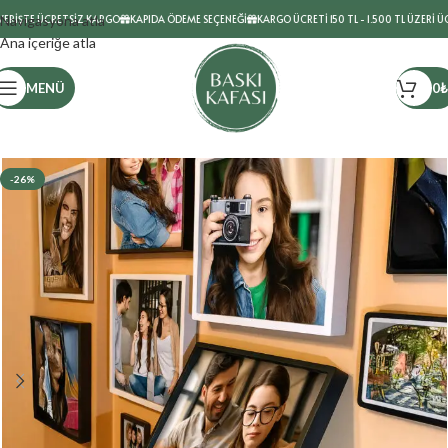
İŞTE ÜCRETSİZ KARGO
Navigasyona atla
KAPIDA ÖDEME SEÇENEĞİ
KARGO ÜCRETİ 150 TL - 1.500 TL ÜZERİ ÜCRE
Ana içeriğe atla
MENÜ
0
₺
-26%