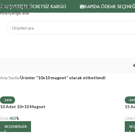
İ ALIŞVERİŞTE ÜCRETSİZ KARGO
KAPIDA ÖDEME SEÇENEĞİ
Navigasyona atla
Ana içeriğe atla
Ana Sayfa
/
Ürünler “10x10 magnet” olarak etiketlendi
-26%
-26
10 Adet 10×10 Magnet
15 A
407
₺
551
₺
729
₺
SEÇENEKLER
SE