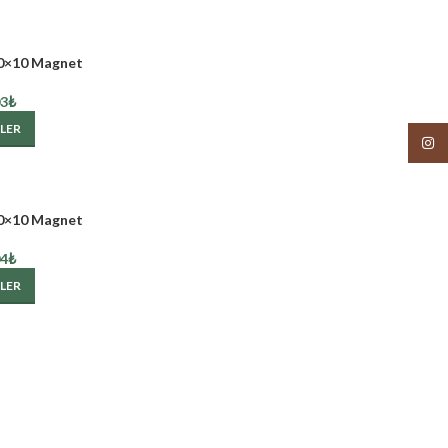
0×10 Magnet
03
₺
LER
Insta
0×10 Magnet
04
₺
LER