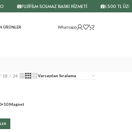
O
FUJİFİLM SOLMAZ BASKI HİZMETİ
1.500 TL ÜZER
Whatsapp
N ÜRÜNLER
18
24
0×10 Magnet
LER