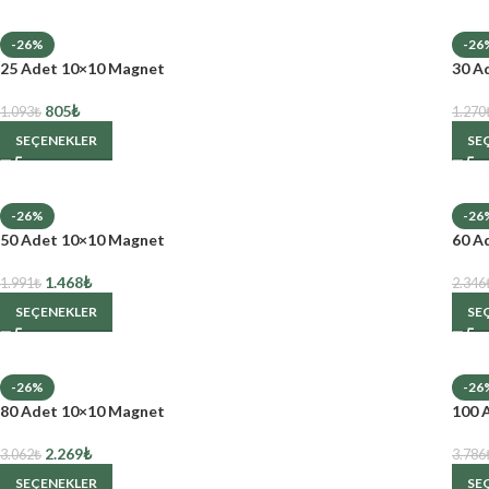
-26%
-26
25 Adet 10×10 Magnet
30 A
805
₺
1.093
₺
1.270
SEÇENEKLER
SE
-26%
-26
50 Adet 10×10 Magnet
60 A
1.468
₺
1.991
₺
2.346
SEÇENEKLER
SE
-26%
-26
80 Adet 10×10 Magnet
100 
2.269
₺
3.062
₺
3.786
SEÇENEKLER
SE