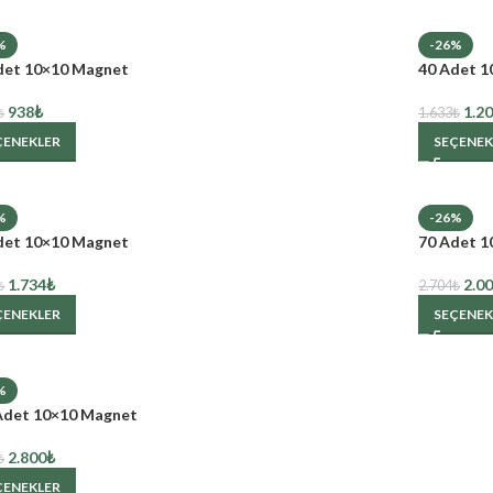
%
-26%
det 10×10 Magnet
40 Adet 1
938
₺
1.2
₺
1.633
₺
ÇENEKLER
SEÇENEK
%
-26%
det 10×10 Magnet
70 Adet 1
1.734
₺
2.0
₺
2.704
₺
ÇENEKLER
SEÇENEK
%
Adet 10×10 Magnet
2.800
₺
₺
ÇENEKLER