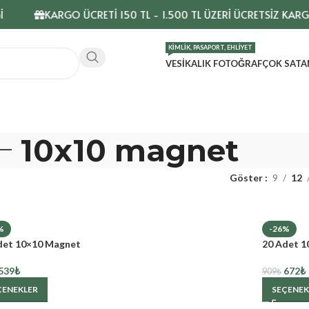
KARGO ÜCRETİ 150 TL - 1.500 TL ÜZERİ ÜCRETSİZ KARG
KIMLIK, PASAPORT, EHLIYET
VESIKALIK FOTOĞRAF
ÇOK SATA
10x10 magnet
Göster
9
12
%
-26%
det 10×10 Magnet
20 Adet 1
539
₺
672
₺
909
₺
ÇENEKLER
SEÇENEK