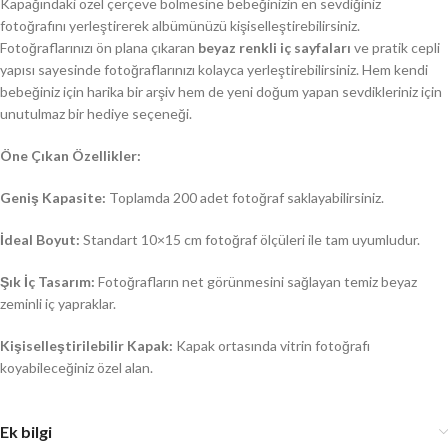
Kapağındaki özel çerçeve bölmesine bebeğinizin en sevdiğiniz
fotoğrafını yerleştirerek albümünüzü kişiselleştirebilirsiniz.
Fotoğraflarınızı ön plana çıkaran
beyaz renkli iç sayfaları
ve pratik cepli
yapısı sayesinde fotoğraflarınızı kolayca yerleştirebilirsiniz. Hem kendi
bebeğiniz için harika bir arşiv hem de yeni doğum yapan sevdikleriniz için
unutulmaz bir hediye seçeneği.
Öne Çıkan Özellikler:
Geniş Kapasite:
Toplamda 200 adet fotoğraf saklayabilirsiniz.
İdeal Boyut:
Standart 10×15 cm fotoğraf ölçüleri ile tam uyumludur.
Şık İç Tasarım:
Fotoğrafların net görünmesini sağlayan temiz beyaz
zeminli iç yapraklar.
Kişiselleştirilebilir Kapak:
Kapak ortasında vitrin fotoğrafı
koyabileceğiniz özel alan.
Ek bilgi