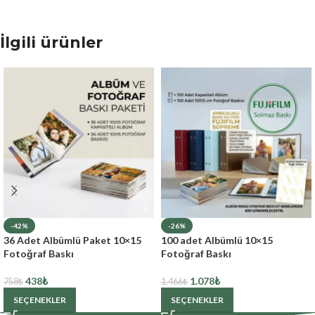
İlgili ürünler
-42%
-26%
36 Adet Albümlü Paket 10×15
100 adet Albümlü 10×15
Fotoğraf Baskı
Fotoğraf Baskı
438
₺
1.078
₺
758
₺
1.466
₺
SEÇENEKLER
SEÇENEKLER