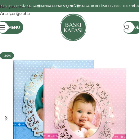
ERİŞTE ÜCRETSİZ KARGO
Navigasyona atla
KAPIDA ÖDEME SEÇENEĞİ
KARGO ÜCRETİ 150 TL - 1.500 TL ÜZERİ ÜCR
Ana içeriğe atla
MENÜ
0
₺
-30%