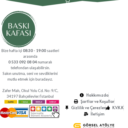
Bize hafta içi
08:30 - 19:00
saatleri
arasında
0 533 092 08 04
numaralı
telefondan ulaşabilirsin.
Sakın unutma, seni ve sevdiklerini
mutlu etmek için buradayız.
Zafer Mah, Okul Yolu Cd. No: 9/C,
Hakkımızda
34197 Bahçelievler/İstanbul
Şartlar ve Koşullar
Gizlilik ve Çerezler
K.V.K.K
İletişim