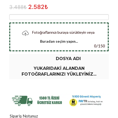
2.582
₺
3.488
₺
Fotoğraflarınızı buraya sürükleyin veya
Buradan seçim yapın...
0
/
150
DOSYA ADI
YUKARIDAKI ALANDAN
FOTOĞRAFLARINIZI YÜKLEYINIZ...
Sipariş Notunuz