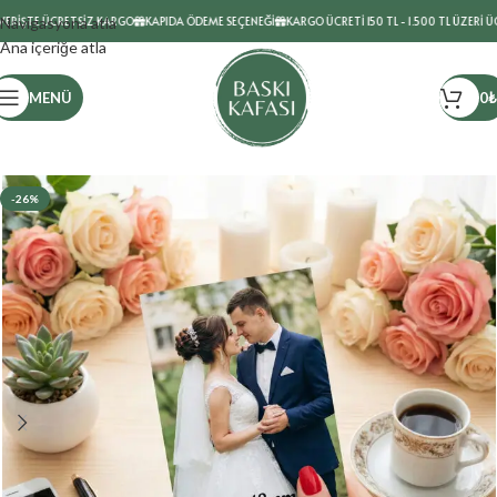
RİŞTE ÜCRETSİZ KARGO
Navigasyona atla
KAPIDA ÖDEME SEÇENEĞİ
KARGO ÜCRETİ 150 TL - 1.500 TL ÜZERİ ÜCR
Ana içeriğe atla
MENÜ
0
₺
-26%