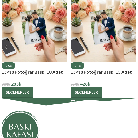
-26%
-23%
13×18 Fotoğraf Baskı 10 Adet
13×18 Fotoğraf Baskı 15 Adet
283
₺
428
₺
384
₺
554
₺
SEÇENEKLER
SEÇENEKLER