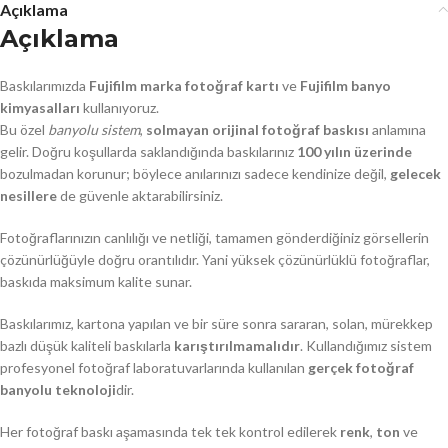
Açıklama
Açıklama
Baskılarımızda
Fujifilm marka fotoğraf kartı
ve
Fujifilm banyo
kimyasalları
kullanıyoruz.
Bu özel
banyolu sistem
,
solmayan orijinal fotoğraf baskısı
anlamına
gelir. Doğru koşullarda saklandığında baskılarınız
100 yılın üzerinde
bozulmadan korunur; böylece anılarınızı sadece kendinize değil,
gelecek
nesillere
de güvenle aktarabilirsiniz.
Fotoğraflarınızın canlılığı ve netliği, tamamen gönderdiğiniz görsellerin
çözünürlüğüyle doğru orantılıdır. Yani yüksek çözünürlüklü fotoğraflar,
baskıda maksimum kalite sunar.
Baskılarımız, kartona yapılan ve bir süre sonra sararan, solan, mürekkep
bazlı düşük kaliteli baskılarla
karıştırılmamalıdır
. Kullandığımız sistem
profesyonel fotoğraf laboratuvarlarında kullanılan
gerçek fotoğraf
banyolu teknoloji
dir.
Her fotoğraf baskı aşamasında tek tek kontrol edilerek
renk
,
ton
ve