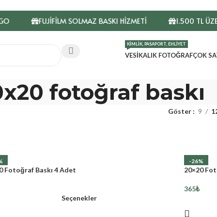
FUJİFİLM SOLMAZ BASKI HİZMETİ
1.500 TL ÜZERİ
KIMLIK, PASAPORT, EHLIYET
VESIKALIK FOTOĞRAF
ÇOK SA
x20 fotoğraf baskı
Göster
9
1
%
-26%
0 Fotoğraf Baskı 4 Adet
20×20 Fot
365
₺
Seçenekler