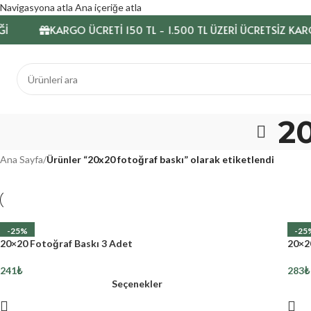
Navigasyona atla
Ana içeriğe atla
KARGO ÜCRETİ 150 TL - 1.500 TL ÜZERİ ÜCRETSİZ KARGO
20
Ana Sayfa
/
Ürünler “20x20 fotoğraf baskı” olarak etiketlendi
-25%
-25
20×20 Fotoğraf Baskı 3 Adet
20×2
241
₺
283
₺
Seçenekler