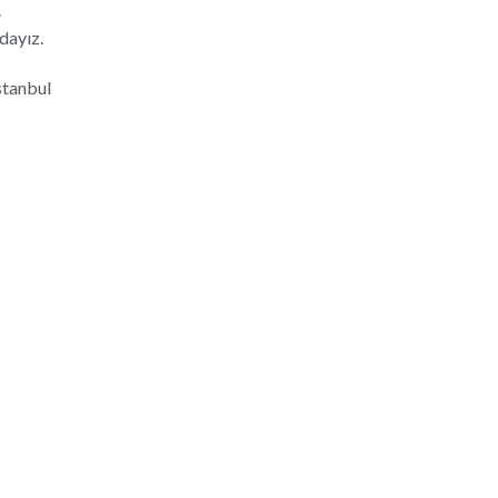
.
dayız.
stanbul